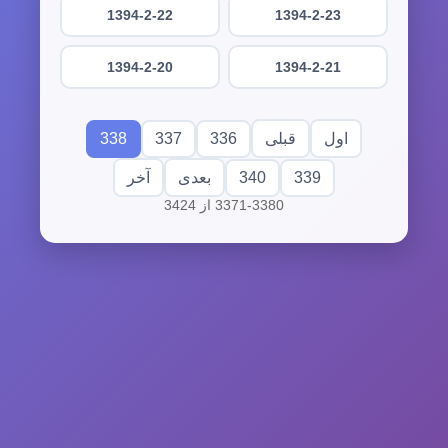
1394-2-22
1394-2-23
1394-2-20
1394-2-21
338
337
336
اول
قبلی
340
339
بعدی
آخر
3371-3380 از 3424