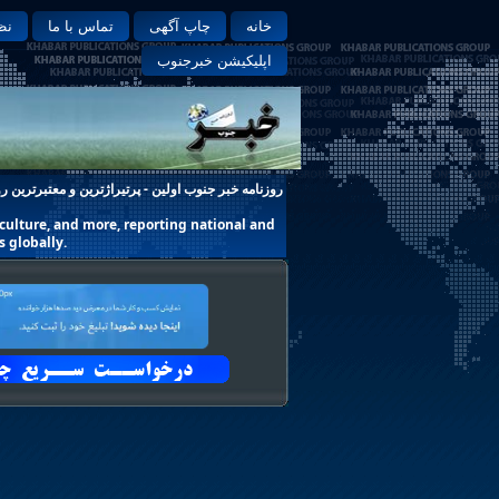
خانه
چاپ آگهی
تماس با ما
نظ
اپلیکیشن خبرجنوب
روزنامه خبر جنوب اولین - پرتیراژترین و معتبرترین ر
, culture, and more, reporting national and
s globally.