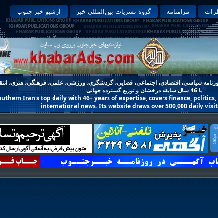
رات
مرامنامه
گروه نشریات بین‌المللی خبر
آرشیو خبر جنوب
وزنامه
سیاسی
،
اقتصادی
،
اجتماعی
،
قضایی
،
گردشگری
،
ورزشی
،
علمی
،
فرهنگی
،
هنری
،
انتق
با
46 سال سابقه درخشان
و توزیع گسترده جهانی
uthern Iran's top daily with 46+ years of expertise, covers finance, politics
international news. Its website draws over 500,000 daily visit