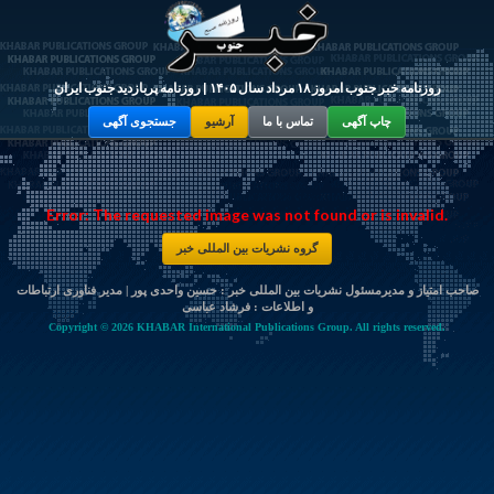
روزنامه خبر جنوب امروز ۱۸ مرداد سال ۱۴۰۵ | روزنامه پربازدید جنوب ایران
چاپ آگهی
تماس با ما
آرشیو
جستجوی آگهی
Error: The requested image was not found or is invalid.
گروه نشریات بین المللی خبر
صاحب امتیاز و مدیرمسئول نشریات بین المللی خبر : حسین واحدی پور | مدیر فناوری ارتباطات
و اطلاعات :
فرشاد عباسی
Copyright © 2026 KHABAR International Publications Group. All rights reserved.