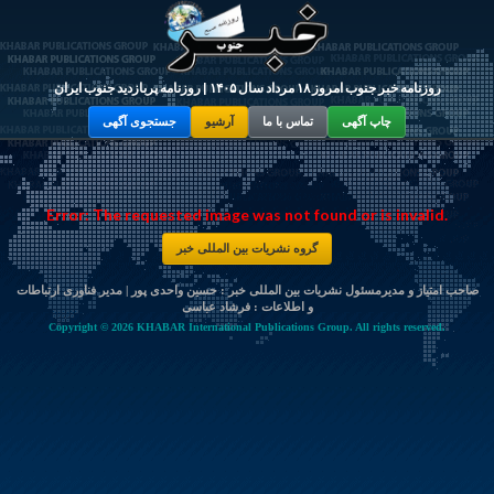
روزنامه خبر جنوب امروز ۱۸ مرداد سال ۱۴۰۵ | روزنامه پربازدید جنوب ایران
چاپ آگهی
تماس با ما
آرشیو
جستجوی آگهی
Error: The requested image was not found or is invalid.
گروه نشریات بین المللی خبر
صاحب امتیاز و مدیرمسئول نشریات بین المللی خبر : حسین واحدی پور | مدیر فناوری ارتباطات
و اطلاعات :
فرشاد عباسی
Copyright © 2026 KHABAR International Publications Group. All rights reserved.