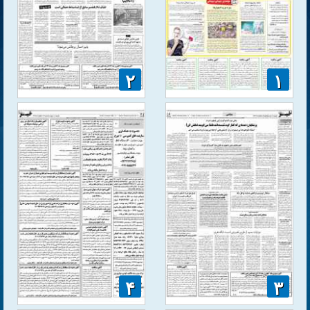
۲
۱
۴
۳